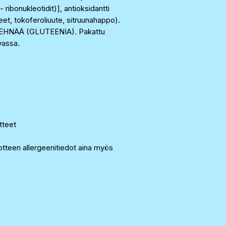
ribonukleotidit)], antioksidantti
eet, tokoferoliuute, sitruunahappo).
EHNÄÄ (GLUTEENIA). Pakattu
vassa.
otteet
tteen allergeenitiedot aina myös