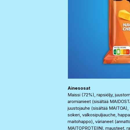
Ainesosat
Maissi (72%), rapsiöljy, juus
aromianieet (sisältää MAIDOS
juustojauhe (sisältää MAITOA), t
sokeri, valkosipuljiauche, hap
maitohappo), värianeet (annatto 
MAITOPROTEIINI, mausteet, 