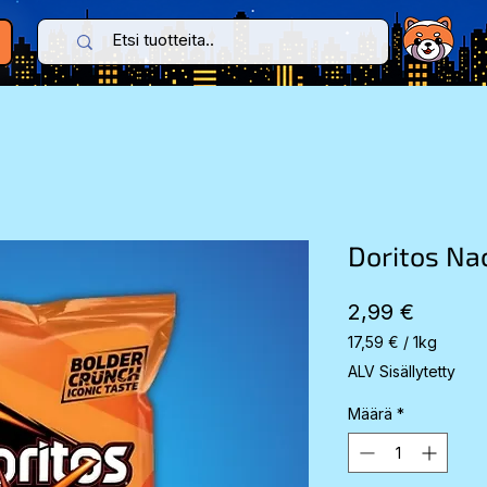
Doritos Na
Hinta
2,99 €
17,59 €
/
1kg
17,59 €
ALV Sisällytetty
per
1
Määrä
*
Kilogram