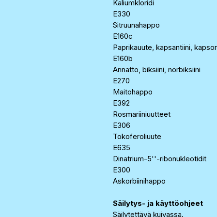
Kaliumkloridi
E330
Sitruunahappo
E160c
Paprikauute, kapsantiini, kapsor
E160b
Annatto, biksiini, norbiksiini
E270
Maitohappo
E392
Rosmariiniuutteet
E306
Tokoferoliuute
E635
Dinatrium-5''-ribonukleotidit
E300
Askorbiinihappo
Säilytys- ja käyttöohjeet
Säilytettävä kuivassa.