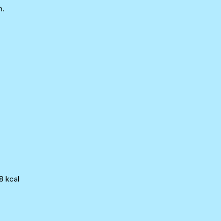
n.
8 kcal