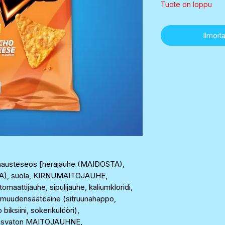
Tuote on loppu
Ilmoita
tomausteseos [herajauhe (MAIDOSTA),
TA), suola, KIRNUMAITOJAUHE,
omaattijauhe, sipulijauhe, kaliumkloridi,
pamuudensäätöaine (sitruunahappo,
biksiini, sokerikulööri),
rasvaton MAITOJAUHNE,