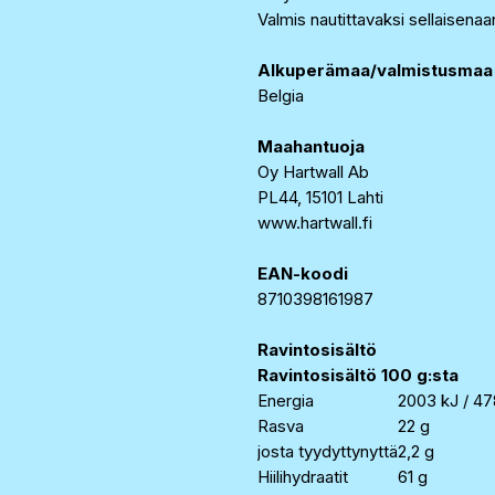
Valmis nautittavaksi sellaisenaa
Alkuperämaa/valmistusmaa
Belgia
Maahantuoja
Oy Hartwall Ab
PL44, 15101 Lahti
www.hartwall.fi
EAN-koodi
8710398161987
Ravintosisältö
Ravintosisältö 100 g:sta
Energia
2003 kJ / 47
Rasva
22 g
josta tyydyttynyttä
2,2 g
Hiilihydraatit
61 g