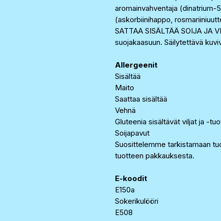
aromainvahventaja (dinatrium-5- 
(askorbiinihappo, rosmariiniuutt
SATTAA SISÄLTÄÄ SOIJA JA V
suojakaasuun. Säilytettävä kuvi
Allergeenit
Sisältää
Maito
Saattaa sisältää
Vehnä
Gluteenia sisältävät viljat ja -tu
Soijapavut
Suosittelemme tarkistamaan tuo
tuotteen pakkauksesta.
E-koodit
E150a
Sokerikulööri
E508