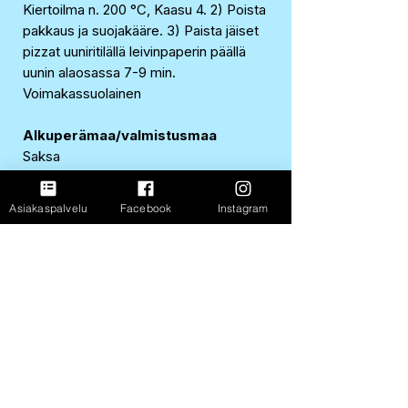
Kiertoilma n. 200 °C, Kaasu 4. 2) Poista
pakkaus ja suojakääre. 3) Paista jäiset
pizzat uuniritilällä leivinpaperin päällä
uunin alaosassa 7-9 min.
Voimakassuolainen
Alkuperämaa/valmistusmaa
Saksa
EAN-koodi
Asiakaspalvelu
Facebook
Instagram
4001724048800
Ravintosisältö per
100 g
Energia
977 kJ / 233 kcal
Rasva
9,7 g
josta tyydyttynyttä
4,4 g
Hiilihydraatit
24 g
josta sokereita
4,6 g
Ravintokuitu
2,3 g
Proteiini
11 g