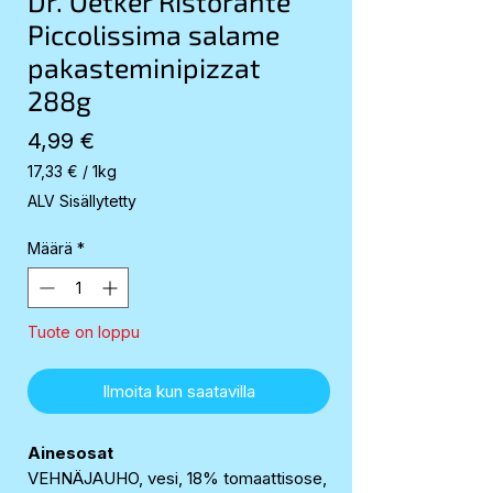
Dr. Oetker Ristorante
Piccolissima salame
pakasteminipizzat
288g
Hinta
4,99 €
17,33 €
/
1kg
17,33 €
ALV Sisällytetty
per
1
Määrä
*
Kilogram
Tuote on loppu
Ilmoita kun saatavilla
Ainesosat
VEHNÄJAUHO, vesi, 18% tomaattisose,