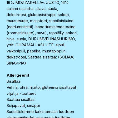
16% MOZZARELLA-JUUSTO, 16%
salami (sianliha, silava, suola,
dekstroosi, glukoosisiirappi, sokeri,
mausteuute, mausteet, stabilointiaine
(natriumnitriitti), hapettumisenestoaine
(rosmariiniuute), savu), rapsiöljy, sokeri,
hiiva, suola, DURUMVEHNÄSUURIMO,
yrtit, OHRAMALLASUUTE, sipuli,
valkosipuli, paprika, mustapippuri,
dekstroosi, Saattaa sisältää: (SOIJAA,
SINAPPIA)
Allergeenit
Sisältää
Vehnä, ohra, maito, gluteenia sisältävät
viljat ja -tuotteet
Saattaa sisältää
Soijapavut, sinappi
Suosittelemme tarkistamaan tuotteen
allergeenitiedot aina myös tuotteen