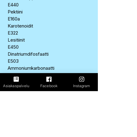
E440
Pektiini
E160a
Karotenoidit
E322
Lesitiinit
E450
Dinatriumdifosfaatti
E503
Ammoniumkarbonaatti
Allergeenit
Asiakaspalvelu
Facebook
Instagram
Sisältää
Vehnä, soijapavut, maito, muna,
gluteenia sisältävät viljat ja -tuotteet
Saattaa sisältää
Kaura, ruis, ohra
Alkuperämaa/valmistusmaa