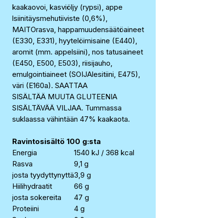
kaakaovoi, kasviöljy (rypsi), appe
lsiinitäysmehutiiviste (0,6%),
MAITOrasva, happamuudensäätöaineet
(E330, E331), hyytelöimisaine (E440),
aromit (mm. appelsiini), nos tatusaineet
(E450, E500, E503), riisijauho,
emulgointiaineet (SOIJAlesitiini, E475),
väri (E160a). SAATTAA
SISÄLTÄÄ MUUTA GLUTEENIA
SISÄLTÄVÄÄ VILJAA. Tummassa
suklaassa vähintään 47% kaakaota.
Ravintosisältö 100 g:sta
Energia
1540 kJ / 368 kcal
Rasva
9,1 g
josta tyydyttynyttä
3,9 g
Hiilihydraatit
66 g
josta sokereita
47 g
Proteiini
4 g