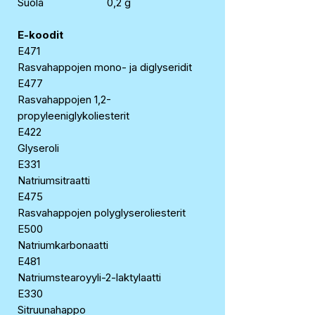
Suola
0,2 g
E-koodit
E471
Rasvahappojen mono- ja diglyseridit
E477
Rasvahappojen 1,2-
propyleeniglykoliesterit
E422
Glyseroli
E331
Natriumsitraatti
E475
Rasvahappojen polyglyseroliesterit
E500
Natriumkarbonaatti
E481
Natriumstearoyyli-2-laktylaatti
E330
Sitruunahappo