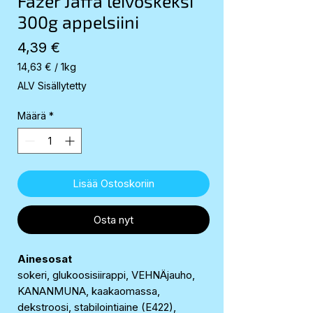
Fazer Jaffa leivoskeksi
300g appelsiini
Hinta
4,39 €
14,63 €
/
1kg
14,63 €
ALV Sisällytetty
per
1
Määrä
*
Kilogram
Lisää Ostoskoriin
Osta nyt
Ainesosat
sokeri, glukoosisiirappi, VEHNÄjauho,
KANANMUNA, kaakaomassa,
dekstroosi, stabilointiaine (E422),