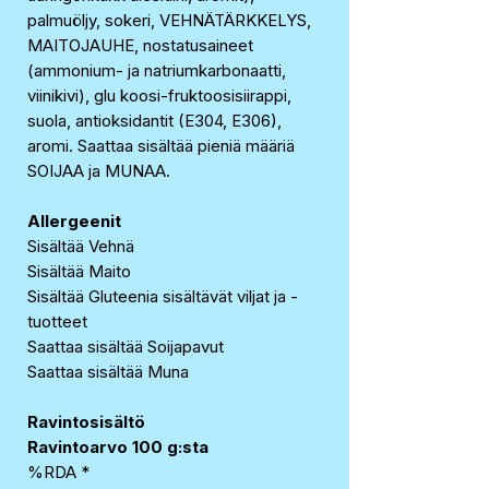
palmuöljy, sokeri, VEHNÄTÄRKKELYS,
MAITOJAUHE, nostatusaineet
(ammonium- ja natriumkarbonaatti,
viinikivi), glu koosi-fruktoosisiirappi,
suola, antioksidantit (E304, E306),
aromi. Saattaa sisältää pieniä määriä
SOIJAA ja MUNAA.
Allergeenit
Sisältää Vehnä
Sisältää Maito
Sisältää Gluteenia sisältävät viljat ja -
tuotteet
Saattaa sisältää Soijapavut
Saattaa sisältää Muna
Ravintosisältö
Ravintoarvo 100 g:sta
%RDA *