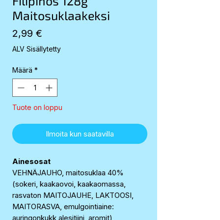
Filipinos 128g
Maitosuklaakeksi
Hinta
2,99 €
ALV Sisällytetty
Määrä
*
Tuote on loppu
Ilmoita kun saatavilla
Ainesosat
VEHNÄJAUHO, maitosuklaa 40%
(sokeri, kaakaovoi, kaakaomassa,
rasvaton MAITOJAUHE, LAKTOOSI,
MAITORASVA, emulgointiaine:
auringonkukk alesitiini, aromit),