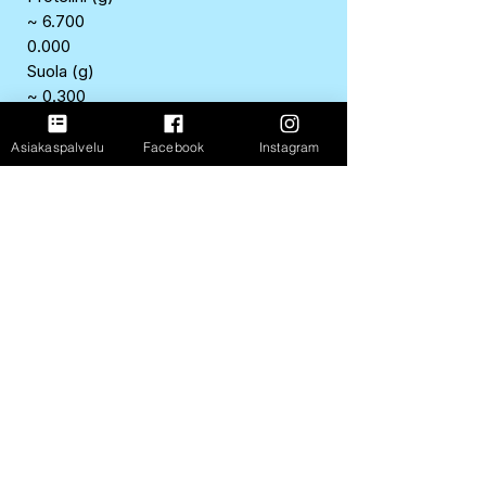
~ 6.700
0.000
Suola (g)
~ 0.300
0.000
Asiakaspalvelu
Facebook
Instagram
Alkuperämaa/valmistusmaa
Espanja
Valmistaja
OY ARVID NORDQUIST FINLAND AB,
HELSINKI
EAN
8436048962680
FastShop Oy