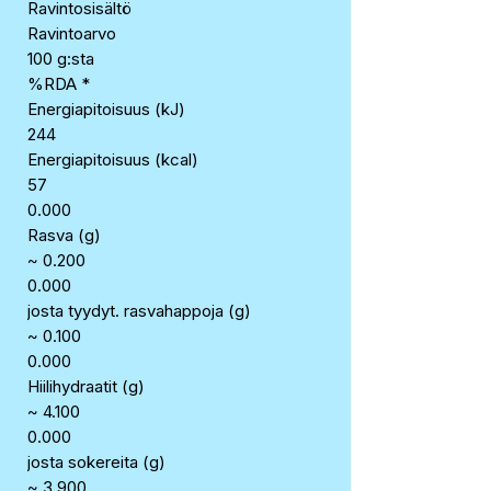
Ravintosisältö
Ravintoarvo
100 g:sta
%RDA *
Energiapitoisuus (kJ)
244
Energiapitoisuus (kcal)
57
0.000
Rasva (g)
~ 0.200
0.000
josta tyydyt. rasvahappoja (g)
~ 0.100
0.000
Hiilihydraatit (g)
~ 4.100
0.000
josta sokereita (g)
~ 3.900