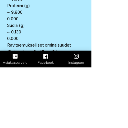
Proteiini (g)
~ 9.800
0.000
Suola (g)
~ 0.130
0.000
Ravitsemukselliset ominaisuudet
Gluteeniton, alle 20 mg/1 kg
Runsaasti proteiinia sisältävä
Asiakaspalvelu
Facebook
Instagram
Rasvaton
Alkuperämaa/valmistusmaa
Tanska
Valmistaja
SKYR FINLAND OY, HELSINKI
Merkki
SKYR
EAN
5690527974004
SAP