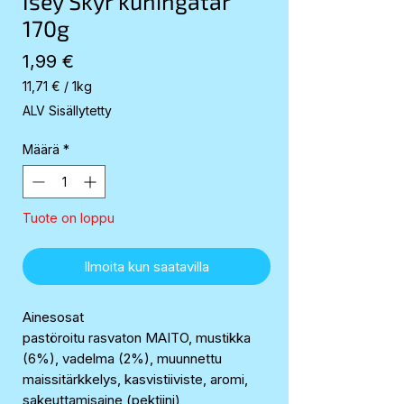
Isey Skyr kuningatar
170g
Hinta
1,99 €
11,71 €
/
1kg
11,71 €
ALV Sisällytetty
per
1
Määrä
*
Kilogram
Tuote on loppu
Ilmoita kun saatavilla
Ainesosat
pastöroitu rasvaton MAITO, mustikka
(6%), vadelma (2%), muunnettu
maissitärkkelys, kasvistiiviste, aromi,
sakeuttamisaine (pektiini) ,