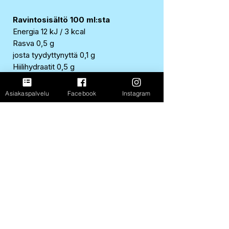
Ravintosisältö 100 ml:sta
Energia 12 kJ / 3 kcal
Rasva 0,5 g
josta tyydyttynyttä 0,1 g
Hiilihydraatit 0,5 g
josta sokereita 0,5 g
Proteiini 0,5 g
Asiakaspalvelu
Facebook
Instagram
Suola 0 g
Ravitsemukselliset ominaisuudet
Maidoton
Kananmunaton
Ei sisällä pähkinää
Gluteeniton, alle 20 mg/ 1 kg
Laktoositon
Sianlihaton
Naudanlihaton