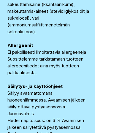
sakeuttamisaine (ksantaanikumi),
makeuttamis-aineet (stevioliglykosidit ja
sukraloosi), väri
(ammoniumsulfiittimenetelmän
sokerikulööri).
Allergeenit
Ei pakollisesti ilmoitettavia allergeeneja
Suosittelemme tarkistamaan tuotteen
allergeenitiedot aina myös tuotteen
pakkauksesta.
Säilytys- ja käyttöohjeet
Säilyy avaamattomana
huoneenlämmössä. Avaamisen jälkeen
säilytettävä pystyasennossa.
Juomavalmis
Hedelmäpitoisuus: on 3 % Avaamisen
jälkeen säilytettävä pystyasennossa.