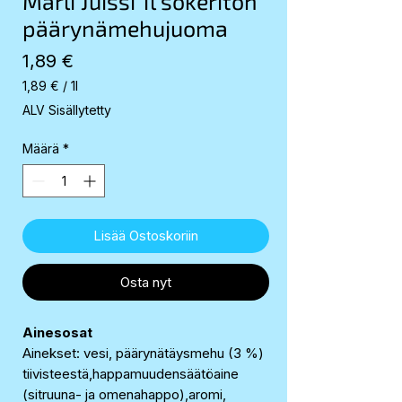
Marli Juissi 1l sokeriton
päärynämehujuoma
Hinta
1,89 €
1,89 €
/
1l
1,89 €
ALV Sisällytetty
per
1
Määrä
*
Liter
Lisää Ostoskoriin
Osta nyt
Ainesosat
Ainekset: vesi, päärynätäysmehu (3 %)
tiivisteestä,happamuudensäätöaine
(sitruuna- ja omenahappo),aromi,