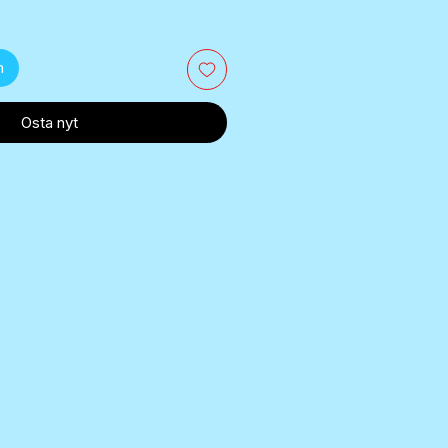
n
Osta nyt