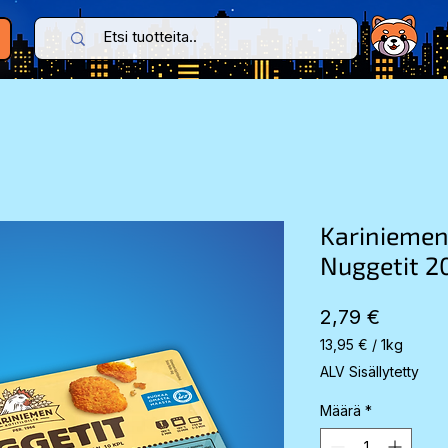
Karinieme
Nuggetit 2
Hinta
2,79 €
13,95 €
/
1kg
13,95 €
ALV Sisällytetty
per
1
Määrä
*
Kilogram