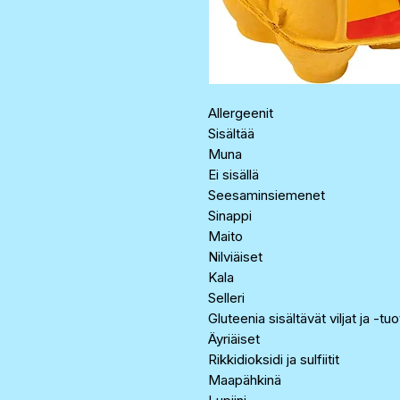
Allergeenit
Sisältää
Muna
Ei sisällä
Seesaminsiemenet
Sinappi
Maito
Nilviäiset
Kala
Selleri
Gluteenia sisältävät viljat ja -tu
Äyriäiset
Rikkidioksidi ja sulfiitit
Maapähkinä