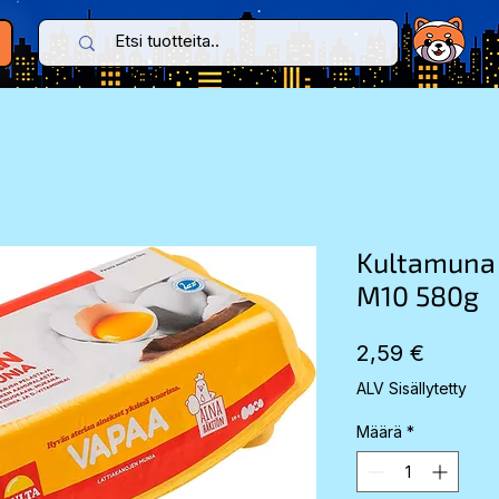
Kultamuna
M10 580g
Hinta
2,59 €
ALV Sisällytetty
Määrä
*