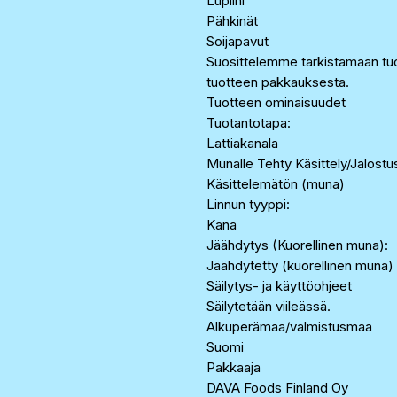
Lupiini
Pähkinät
Soijapavut
Suosittelemme tarkistamaan tuo
tuotteen pakkauksesta.
Tuotteen ominaisuudet
Tuotantotapa:
Lattiakanala
Munalle Tehty Käsittely/Jalostu
Käsittelemätön (muna)
Linnun tyyppi:
Kana
Jäähdytys (Kuorellinen muna):
Jäähdytetty (kuorellinen muna)
Säilytys- ja käyttöohjeet
Säilytetään viileässä.
Alkuperämaa/valmistusmaa
Suomi
Pakkaaja
DAVA Foods Finland Oy