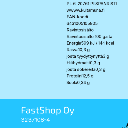
PL 6, 20761 PIISPANRISTI
wwww.kultamuna.fi
EAN-koodi
6431005105805
Ravintosisältö
Ravintosisältö 100 g:sta
Energia599 kJ / 144 kcal
Rasva10,3 g
josta tyydyttynyttä3 g
Hiilihydraatit0,3 g
josta sokereita0,3 g
Proteiini12,5 g
Suola0,34 g
FastShop Oy
3237108-4