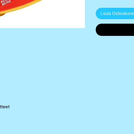
Lisää Ostoskorii
otteet