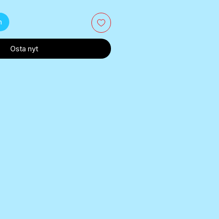
n
Osta nyt