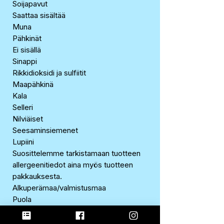
Soijapavut
Saattaa sisältää
Muna
Pähkinät
Ei sisällä
Sinappi
Rikkidioksidi ja sulfiitit
Maapähkinä
Kala
Selleri
Nilviäiset
Seesaminsiemenet
Lupiini
Suosittelemme tarkistamaan tuotteen
allergeenitiedot aina myös tuotteen
pakkauksesta.
Alkuperämaa/valmistusmaa
Puola
Markkinoija
MONDELEZ FINLAND OY