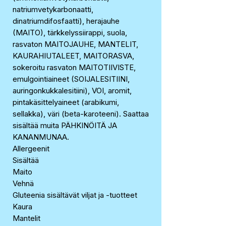
natriumvetykarbonaatti,
dinatriumdifosfaatti), herajauhe
(MAITO), tärkkelyssiirappi, suola,
rasvaton MAITOJAUHE, MANTELIT,
KAURAHIUTALEET, MAITORASVA,
sokeroitu rasvaton MAITOTIIVISTE,
emulgointiaineet (SOIJALESITIINI,
auringonkukkalesitiini), VOI, aromit,
pintakäsittelyaineet (arabikumi,
sellakka), väri (beta-karoteeni). Saattaa
sisältää muita PÄHKINÖITÄ JA
KANANMUNAA.
Allergeenit
Sisältää
Maito
Vehnä
Gluteenia sisältävät viljat ja -tuotteet
Kaura
Mantelit