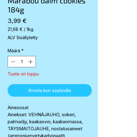
Marabou daim cookies
184g
Hinta
3,99 €
21,68 €
/
1kg
21,68 €
ALV Sisällytetty
per
1
Määrä
*
Kilogram
Tuote on loppu
Ilmoita kun saatavilla
Ainesosat
Ainekset: VEHNÄJAUHO, sokeri,
palmuöljy, kaakaovoi, kaakaomassa,
TÄYSMAITOJAUHE, nostatusaineet
(ammoniumvetykarbonaatti,