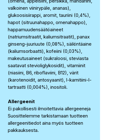
(omena, appelsiini, persikka, mandariini,
valkoinen viinirypäle, ananas),
glukoosisiirappi, aromit, tauriini (0,4%),
hapot (sitruunahappo, omenahappo),
happamuudensäätöaineet
(natriumsitraatit, kaliumsitraatit), panax
ginseng-juuriuute (0,08%), säilöntäaine
(kaliumsorbaatti), kofeiini (0,03%),
makeutusaineet (sukraloosi, steviasta
saatavat stevioliglykosidit), vitamiinit
(niasiini, B6, riboflaviini, B12), värit
(karotenoidit, antosyaanit), l-karnitiini-l-
tartraatti (0,004%), inositoli.
Allergeenit
Ei pakollisesti ilmoitettavia allergeeneja
Suosittelemme tarkistamaan tuotteen
allergeenitiedot aina myös tuotteen
pakkauksesta.