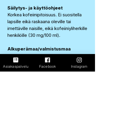
Säilytys- ja käyttöohjeet
Korkea kofeiinipitoisuus. Ei suositella
lapsille eikä raskaana oleville tai
imettäville naisille, eikä kofeiiniyliherkille
henkilöille (30 mg/100 ml).
Alkuperämaa/valmistusmaa
Alankomaat
Asiakaspalvelu
Facebook
Instagram
EAN-koodi
5060947545083
Ravintosisältö 100 ml:sta
Energia
146 kJ / 34 kcal
Rasva
0 g
josta tyydyttynyttä
0 g
Hiilihydraatit
8,6 g
josta sokereita
7,8 g
Proteiini
0 g