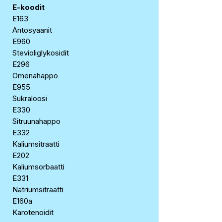
E-koodit
E163
Antosyaanit
E960
Stevioliglykosidit
E296
Omenahappo
E955
Sukraloosi
E330
Sitruunahappo
E332
Kaliumsitraatti
E202
Kaliumsorbaatti
E331
Natriumsitraatti
E160a
Karotenoidit