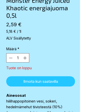
Monster Energy Juiced
Khaotic energiajuoma
0,5l
Hinta
2,59 €
5,18 €
/
1l
5,18 €
ALV Sisällytetty
per
1
Määrä
*
Liter
Tuote on loppu
Ilmoita kun saatavilla
Ainesosat
hiilihappopitoinen vesi, sokeri,
hedelmämehut tiivisteestä (10%)