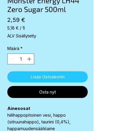
Monster Energy LH44
Zero Sugar 500ml
Hinta
2,59 €
5,18 €
/
1l
5,18 €
ALV Sisällytetty
per
1
Määrä
*
Liter
Lisää Ostoskoriin
Osta nyt
Ainesosat
hiilihappopitoinen vesi, happo
(sitruunahappo), tauriini (0,4%),
happamuudensäätöaine