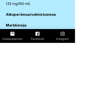
(32 mg/100 ml).
Alkuperämaa/valmistusmaa
Markkinoija
EAN-koodi
Asiakaspalvelu
Facebook
Instagram
5060947544666
Ravintosisältö 100 ml:sta
Energia
12 kJ / 3 kcal
Rasva
0 g
josta tyydyttynyttä
0 g
Hiilihydraatit
0,8 g
josta sokereita
0 g
Proteiini
0 g
Suola
0,16 g