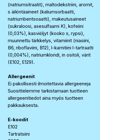
(natriumsitraatit), maltodekstriini, aromit,
s äilöntäaineet (kaliumsorbaatti,
natriumbentsoaatti), makeutusaineet
(sukraloosi, asesulfaami K), kofeiini
(0,03%), kasviöljyt (kooko s, rypsi),
muunnettu tärkkelys, vitamiinit (niasiini,
B6, riboflaviini, B12), l-karnitiini l-tartraatti
(0,004%), natriumkloridi, in ositoli, värit
(E102, E129).
Allergeenit
Ei pakollisesti ilmoitettavia allergeeneja
Suosittelemme tarkistamaan tuotteen
allergeenitiedot aina myös tuotteen
pakkauksesta.
E-koodit
E102
Tartratsiini