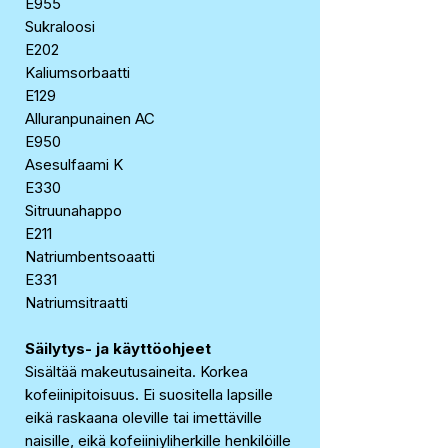
E955
Sukraloosi
E202
Kaliumsorbaatti
E129
Alluranpunainen AC
E950
Asesulfaami K
E330
Sitruunahappo
E211
Natriumbentsoaatti
E331
Natriumsitraatti
Säilytys- ja käyttöohjeet
Sisältää makeutusaineita. Korkea
kofeiinipitoisuus. Ei suositella lapsille
eikä raskaana oleville tai imettäville
naisille, eikä kofeiiniyliherkille henkilöille