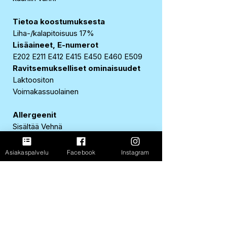
Tietoa koostumuksesta
Liha-/kalapitoisuus 17%
Lisäaineet, E-numerot
E202 E211 E412 E415 E450 E460 E509
Ravitsemukselliset ominaisuudet
Laktoositon
Voimakassuolainen
Allergeenit
Sisältää Vehnä
Sisältää Siemenet
Sisältää Naudanliha
Asiakaspalvelu
Facebook
Instagram
Sisältää Muna
Sisältää Maito
Sisältää Gluteenia sisältävät viljat ja -
tuotteet
Sisältää Auringonkukan siemenet