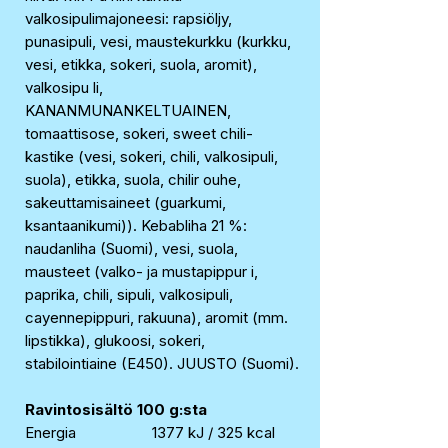
valkosipulimajoneesi: rapsiöljy,
punasipuli, vesi, maustekurkku (kurkku,
vesi, etikka, sokeri, suola, aromit),
valkosipu li,
KANANMUNANKELTUAINEN,
tomaattisose, sokeri, sweet chili-
kastike (vesi, sokeri, chili, valkosipuli,
suola), etikka, suola, chilir ouhe,
sakeuttamisaineet (guarkumi,
ksantaanikumi)). Kebabliha 21 %:
naudanliha (Suomi), vesi, suola,
mausteet (valko- ja mustapippur i,
paprika, chili, sipuli, valkosipuli,
cayennepippuri, rakuuna), aromit (mm.
lipstikka), glukoosi, sokeri,
stabilointiaine (E450). JUUSTO (Suomi).
Ravintosisältö 100 g:sta
Energia
1377 kJ / 325 kcal