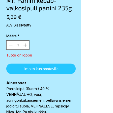
Mr. Panini kebab-
valkosipuli panini 235g
Hinta
5,39 €
ALV Sisällytetty
Määrä
*
Tuote on loppu
Ilmoita kun saatavilla
Ainesosat
Paninileipä (Suomi) 49 %:
VEHNÄJAUHO, vesi,
auringonkukansiemen, pellavansiemen,
jodioitu suola, VEHNÄLESE, rapsiöljy,
hiiva. Mr. Pa nini kurkku-