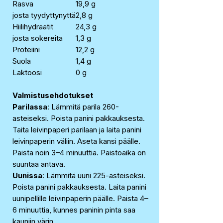
Rasva
19,9 g
josta tyydyttynyttä
2,8 g
Hiilihydraatit
24,3 g
josta sokereita
1,3 g
Proteiini
12,2 g
Suola
1,4 g
Laktoosi
0 g
Valmistusehdotukset
Parilassa
: Lämmitä parila 260-
asteiseksi. Poista panini pakkauksesta.
Taita leivinpaperi parilaan ja laita panini
leivinpaperin väliin. Aseta kansi päälle.
Paista noin 3–4 minuuttia. Paistoaika on
suuntaa antava.
Uunissa
: Lämmitä uuni 225-asteiseksi.
Poista panini pakkauksesta. Laita panini
uunipellille leivinpaperin päälle. Paista 4–
6 minuuttia, kunnes paninin pinta saa
kauniin värin.