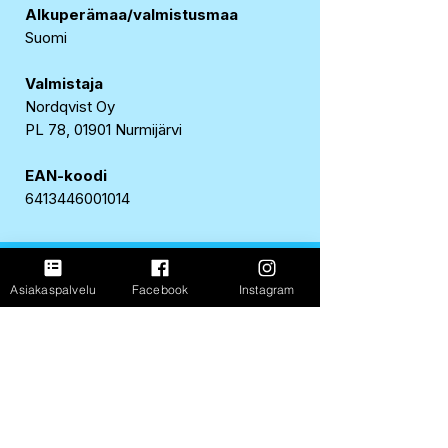
Alkuperämaa/valmistusmaa
Suomi
Valmistaja
Nordqvist Oy
PL 78, 01901 Nurmijärvi
EAN-koodi
6413446001014
FastShop Oy
Asiakaspalvelu
Facebook
Instagram
3237108-4
Porrassalmenkatu 11 L1,
50100, Mikkeli
+358 417 247 181