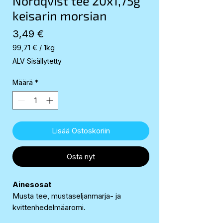
Nordqvist tee 20x1,75g
keisarin morsian
Hinta
3,49 €
99,71 €
/
1kg
99,71 €
ALV Sisällytetty
per
1
Määrä
*
Kilogram
Lisää Ostoskoriin
Osta nyt
Ainesosat
Musta tee, mustaseljanmarja- ja
kvittenhedelmäaromi.