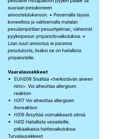
pesuaine mittapalloon pyykin päälle tai
suoraan pesukoneen
annostelulokeroon. • Pesemällä täysiä
koneellisia ja valitsemalla matalan
pesulämpötilan pesuohjelman, vähennät
pyykinpesun ympäristövaikutuksia. •
Liian suuri annostus ei paranna
pesutulosta, lisäksi se on haitallista
ympäristölle.
Vaaralausekkeet
EUH208 Sisältää <herkistävän aineen
nimi>. Voi aiheuttaa allergisen
reaktion
H317 Voi aiheuttaa allergisen
ihoreaktion
H319 Ärsyttää voimakkaasti silmiä
H412 Haitallista vesieliöille,
pitkäaikaisia haittavaikutuksia
Turvalausekkeet