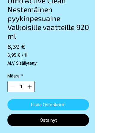
Omo Active Clean
Nestemäinen
pyykinpesuaine
Valkoisille vaatteille 920
ml
Hinta
6,39 €
6,95 €
/
1l
6,95 €
ALV Sisällytetty
per
1
Määrä
*
Liter
Lisää Ostoskoriin
Osta nyt