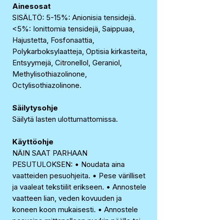
Ainesosat
SISÄLTÖ: 5-15%: Anionisia tensidejä.
<5%: Ionittomia tensidejä, Saippuaa,
Hajustetta, Fosfonaattia,
Polykarboksylaatteja, Optisia kirkasteita,
Entsyymejä, Citronellol, Geraniol,
Methylisothiazolinone,
Octylisothiazolinone.
Säilytysohje
Säilytä lasten ulottumattomissa.
Käyttöohje
NÄIN SAAT PARHAAN
PESUTULOKSEN: • Noudata aina
vaatteiden pesuohjeita. • Pese värilliset
ja vaaleat tekstiilit erikseen. • Annostele
vaatteen lian, veden kovuuden ja
koneen koon mukaisesti. • Annostele