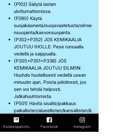
(P102) Säilytä lasten
ulottumattomissa.
(P280) Käytä
suojakäsineitä/suojavaatetusta/silmie
nsuojainta/kasvonsuojainta.
(P302+P352) JOS KEMIKAALIA
JOUTUU IHOLLE: Pese runsaalla
vedellä ja saippualla.
(P305+P351+P338) JOS
KEMIKAALIA JOUTUU SILMIIN:
Huuhdo huolellisesti vedellä usean
minuutin ajan. Poista piilolinssit, jos
sen voi tehdä helposti.
Jatkahuuhtomista.
(P501) Hävitä sisältö/pakkaus
paikallisten/alueellisten/kansallisten/k
ansainvälisten määräysten
mukaisesti (täsmennettävä).
Asiakaspalvelu
Facebook
Instagram
Huomiosanat