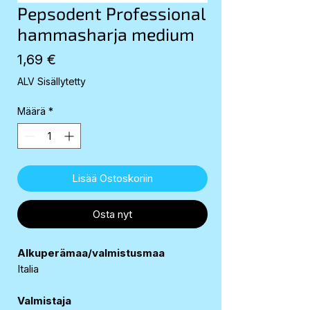
Pepsodent Professional
hammasharja medium
Hinta
1,69 €
ALV Sisällytetty
Määrä
*
Lisää Ostoskoriin
Osta nyt
Alkuperämaa/valmistusmaa
Italia
Valmistaja