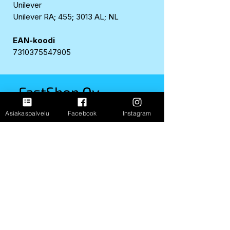
Unilever
Unilever RA; 455; 3013 AL; NL
EAN-koodi
7310375547905
FastShop Oy
3237108-4
Asiakaspalvelu
Facebook
Instagram
Porrassalmenkatu 11 L1,
50100, Mikkeli
+358 417 247 181
Info
Toimitus ja palautus
FAQ