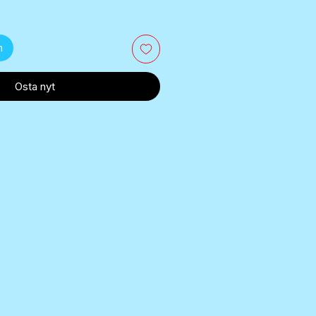
n
Osta nyt