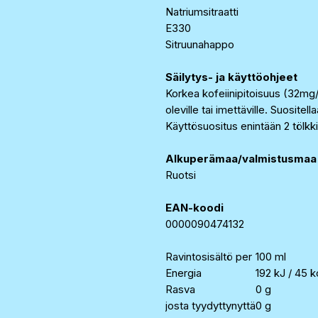
Natriumsitraatti
E330
Sitruunahappo
Säilytys- ja käyttöohjeet
Korkea kofeiinipitoisuus (32mg/1
oleville tai imettäville. Suositel
Käyttösuositus enintään 2 tölkk
Alkuperämaa/valmistusmaa
Ruotsi
EAN-koodi
0000090474132
Ravintosisältö per
100 ml
Energia
192 kJ / 45 k
Rasva
0 g
josta tyydyttynyttä
0 g