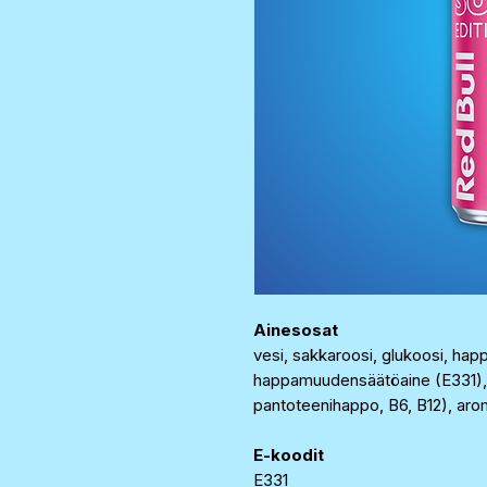
Ainesosat
vesi, sakkaroosi, glukoosi, happ
happamuudensäätöaine (E331), kof
pantoteenihappo, B6, B12), aro
E-koodit
E331