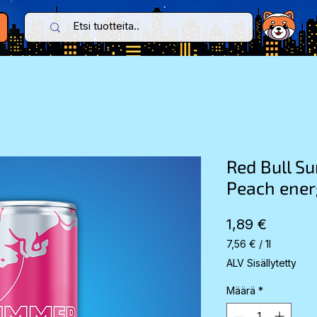
Red Bull S
Peach ener
Hinta
1,89 €
7,56 €
/
1l
7,56 €
ALV Sisällytetty
per
1
Määrä
*
Liter