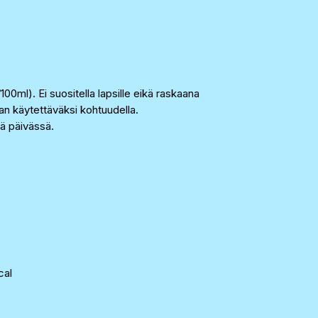
00ml). Ei suositella lapsille eikä raskaana
laan käytettäväksi kohtuudella.
iä päivässä.
cal