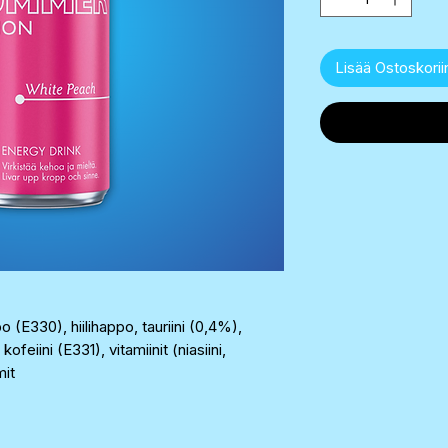
Lisää Ostoskorii
o (E330), hiilihappo, tauriini (0,4%),
eiini (E331), vitamiinit (niasiini,
mit