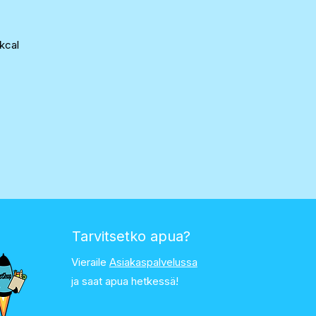
kcal
Tarvitsetko apua?
Vieraile
Asiakaspalvelussa
ja saat apua hetkessä!