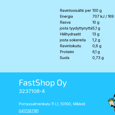
Ravintosisältö per
100 g
Energia
707 kJ / 169 
Rasva
10 g
josta tyydyttynyttä
5,1 g
Hiilihydraatit
13 g
josta sokereita
1,2 g
Ravintokuitu
0,6 g
Proteiini
6,1 g
Suola
0,73 g
FastShop Oy
3237108-4
Porrassalmenkatu 11 L1, 50100, Mikkeli
0417287181