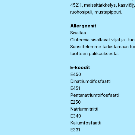
452)], maissitärkkelys, kasviöljy 
ruohosipuli, mustapippuri.
Allergeenit
Sisältää
Gluteenia sisältävät viljat ja -t
Suosittelemme tarkistamaan tuo
tuotteen pakkauksesta.
E-koodit
E450
Dinatriumdifosfaatti
E451
Pentanatriumtrifosfaatti
E250
Natriumnitriitti
E340
Kaliumfosfaatti
E331