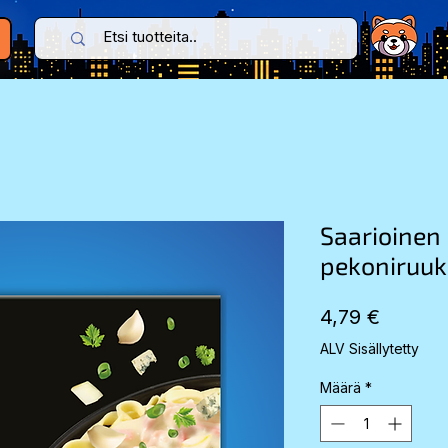
Saarioinen
pekoniruu
Hinta
4,79 €
ALV Sisällytetty
Määrä
*