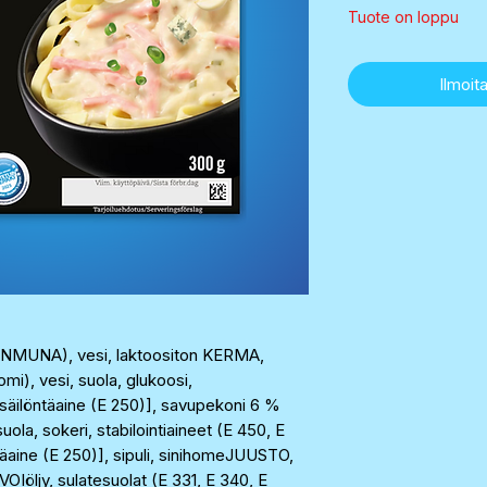
Tuote on loppu
Ilmoita
ANMUNA), vesi, laktoositon KERMA,
omi), vesi, suola, glukoosi,
, säilöntäaine (E 250)], savupekoni 6 %
suola, sokeri, stabilointiaineet (E 450, E
täaine (E 250)], sipuli, sinihomeJUUSTO,
Iöljy, sulatesuolat (E 331, E 340, E