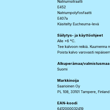
Natriumsitraatti
E452
Natriumpolyfosfaatti
E407a
Käsitelty Eucheuma-levä
Säilytys- ja käyttöohjeet
Alle +6 °C.
Tee kalvoon reikiä. Kuumenna m
Poista kalvo varovasti repäisem
Alkuperämaa/valmistusmaa
Suomi
Markkinoija
Saarioinen Oy
PL 108, 33101 Tampere, Finland
EAN-koodi
6412000032419