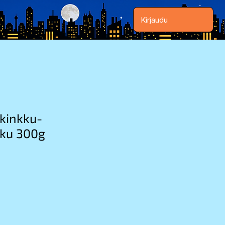
Kirjaudu
 kinkku-
kku 300g