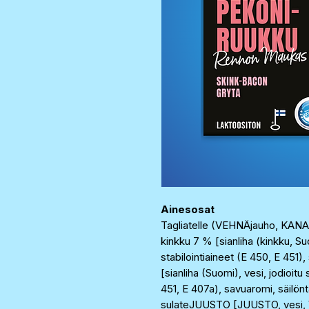
Ainesosat
Tagliatelle (VEHNÄjauho, KAN
kinkku 7 % [sianliha (kinkku, Su
stabilointiaineet (E 450, E 451)
[sianliha (Suomi), vesi, jodioitu 
451, E 407a), savuaromi, säilön
sulateJUUSTO [JUUSTO, vesi, VO