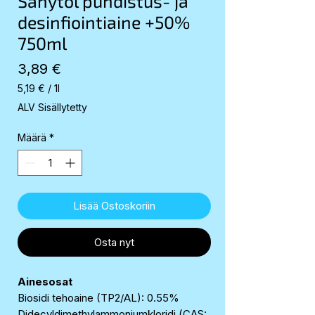
Sanytol puhdistus- ja
desinfiointiaine +50%
750ml
Hinta
3,89 €
5,19 €
/
1l
5,19 €
ALV Sisällytetty
per
1
Määrä
*
Liter
Lisää Ostoskoriin
Osta nyt
Ainesosat
Biosidi tehoaine (TP2/AL): 0.55%
Didecyldimethylammoniumkloridi (CAS: