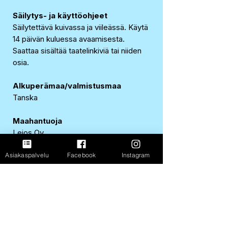
Säilytys- ja käyttöohjeet
Säilytettävä kuivassa ja viileässä. Käytä
14 päivän kuluessa avaamisesta.
Saattaa sisältää taatelinkiviä tai niiden
osia.
Alkuperämaa/valmistusmaa
Tanska
Maahantuoja
Lejos Oy
Keilaranta 10 E, 02150 Espoo
Asiakaspalvelu
Facebook
Instagram
www.lejos.fi
0207 413 800
EAN-koodi
5745000657339