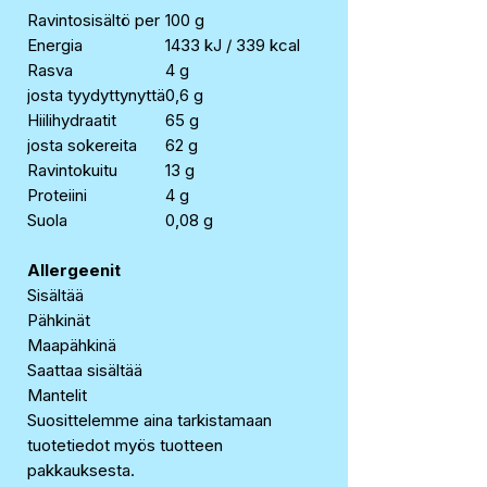
Ravintosisältö per
100 g
Energia
1433 kJ / 339 kcal
Rasva
4 g
josta tyydyttynyttä
0,6 g
Hiilihydraatit
65 g
josta sokereita
62 g
Ravintokuitu
13 g
Proteiini
4 g
Suola
0,08 g
Allergeenit
Sisältää
Pähkinät
Maapähkinä
Saattaa sisältää
Mantelit
Suosittelemme aina tarkistamaan
tuotetiedot myös tuotteen
pakkauksesta.