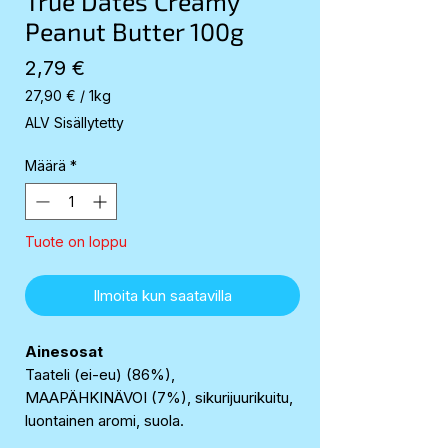
True Dates Creamy
Peanut Butter 100g
Hinta
2,79 €
27,90 €
/
1kg
27,90 €
ALV Sisällytetty
per
1
Määrä
*
Kilogram
Tuote on loppu
Ilmoita kun saatavilla
Ainesosat
Taateli (ei-eu) (86%),
MAAPÄHKINÄVOI (7%), sikurijuurikuitu,
luontainen aromi, suola.