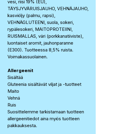
vesi, riisi 19% (EU),
TÄYSJYVÄRUISJAUHO, VEHNÄJAUHO,
kasviöljy (palmu, rapsi),
VEHNÄGLUTEENI, suola, sokeri,
rypälesokeri, MAITOPROTEIINI,
RUISMALLAS, väri (porkkanatiiviste),
luontaiset aromit, jauhonparanne
(E300). Tuotteessa 8,5% ruista.
Voimakassuolainen.
Allergeenit
Sisältää
Gluteenia sisältävät viljat ja -tuotteet
Maito
Vehnä
Ruis
Suosittelemme tarkistamaan tuotteen
allergeenitiedot aina myös tuotteen
pakkauksesta.