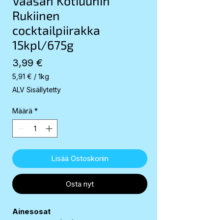
Vaasan Kotiuunin
Rukiinen
cocktailpiirakka
15kpl/675g
Hinta
3,99 €
5,91 €
/
1kg
5,91 €
ALV Sisällytetty
per
1
Määrä
*
Kilogram
Lisää Ostoskoriin
Osta nyt
Ainesosat