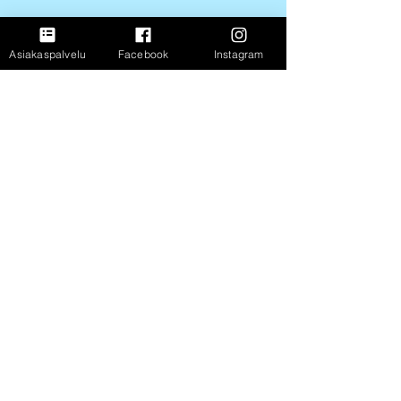
Ravintosisältö 100 g:sta
Energia
806 kJ / 191 kcal
Asiakaspalvelu
Facebook
Instagram
Rasva
5 g
josta tyydyttynyttä
2,6 g
Hiilihydraatit
30 g
josta sokereita
1,9 g
Ravintokuitu
3,2 g
Proteiini
5 g
Suola
1,3 g
Laktoosi
0 g
FastShop Oy
3237108-4
Porrassalmenkatu 11 L1,
50100, Mikkeli
+358 417 247 181