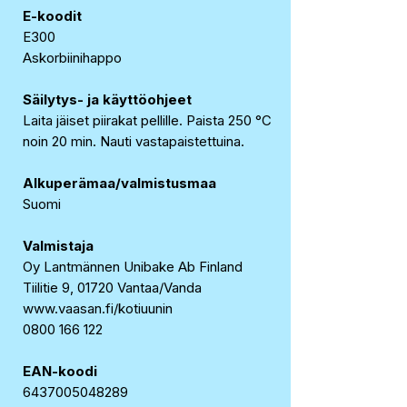
E-koodit
E300
Askorbiinihappo
Säilytys- ja käyttöohjeet
Laita jäiset piirakat pellille. Paista 250 °C
noin 20 min. Nauti vastapaistettuina.
Alkuperämaa/valmistusmaa
Suomi
Valmistaja
Oy Lantmännen Unibake Ab Finland
Tiilitie 9, 01720 Vantaa/Vanda
www.vaasan.fi/kotiuunin
0800 166 122
EAN-koodi
6437005048289