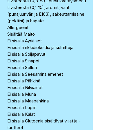
tiivisteestä (0,3 %) , puolukkatäysmehu
tiivisteestä (0,1 %), aromit, värit
(punajuuriväri ja E163), sakeuttamisaine
(pektiini) ja hapate
Allergeenit
Sisältää Maito
Ei sisällä Äyriäiset
Ei sisällä rikkidioksidia ja sulfiitteja
Ei sisällä Soijapavut
Ei sisällä Sinappi
Ei sisällä Selleri
Ei sisällä Seesaminsiemenet
Ei sisällä Pähkinä
Ei sisällä Nilviäiset
Ei sisällä Muna
Ei sisällä Maapähkinä
Ei sisällä Lupiini
Ei sisällä Kalat
Ei sisällä Gluteenia sisältävät viljat ja -
tuotteet