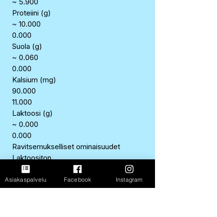
~ 5.900
Proteiini (g)
~ 10.000
0.000
Suola (g)
~ 0.060
0.000
Kalsium (mg)
90.000
11.000
Laktoosi (g)
~ 0.000
0.000
Ravitsemukselliset ominaisuudet
Laktoositon
Säilöntäaineeton
Rasvaton
Asiakaspalvelu
Facebook
Instagram
Alkuperämaa/valmistusmaa
Suomi
Valmistaja