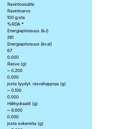
Ravintosisältö
Ravintoarvo
100 g:sta
%RDA *
Energiapitoisuus (kJ)
281
Energiapitoisuus (kcal)
67
0.000
Rasva (g)
~ 0.200
0.000
josta tyydyt. rasvahappoja (g)
~ 0.100
0.000
Hiilihydraatit (g)
~ 6.000
0.000
josta sokereita (g)