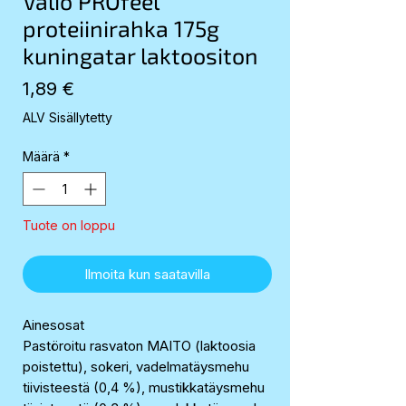
Valio PROfeel
proteiinirahka 175g
kuningatar laktoositon
Hinta
1,89 €
ALV Sisällytetty
Määrä
*
Tuote on loppu
Ilmoita kun saatavilla
Ainesosat
Pastöroitu rasvaton MAITO (laktoosia
poistettu), sokeri, vadelmatäysmehu
tiivisteestä (0,4 %), mustikkatäysmehu